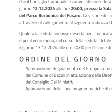
che il Consiglio Comunale è convocato, in seduta s
giorno
12.12.2024
alle ore
20:00, presso la Sala
del Parco Borbonico del Fusaro.
La visione dell
attraverso il collegamento al seguente indirizzo 
Qualora la seduta andasse deserta per il mancato 
o per il venir meno, nel corso della seduta, di tal
il giorno 13.12.2024 alle ore 20:00 per l’esame d
O R D I N E D E L G I O R N O
Approvazione Regolamento del Gruppo Comunal
del Comune di Bacoli In attuazione della Dire
del Consiglio Dei Ministri;
Approvazione delle linee programmatiche di