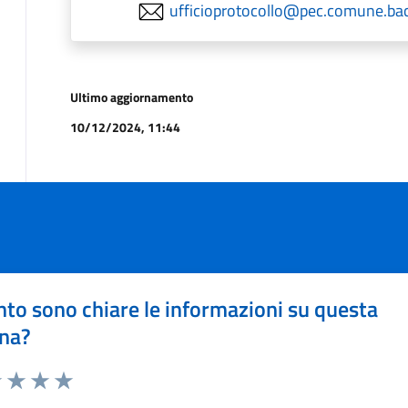
ufficioprotocollo@pec.comune.baco
Ultimo aggiornamento
10/12/2024, 11:44
to sono chiare le informazioni su questa
na?
1 stelle su 5
uta 2 stelle su 5
Valuta 3 stelle su 5
Valuta 4 stelle su 5
Valuta 5 stelle su 5