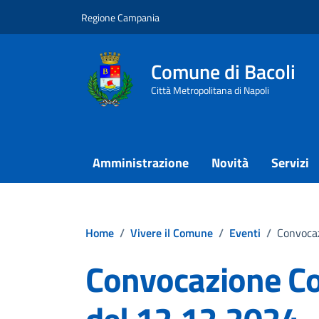
Vai ai contenuti
Vai al footer
Regione Campania
Comune di Bacoli
Città Metropolitana di Napoli
Amministrazione
Novità
Servizi
Home
/
Vivere il Comune
/
Eventi
/
Convocaz
Convocazione Co