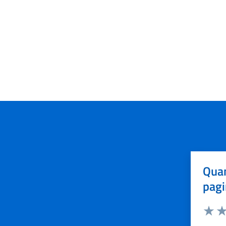
Quan
pagi
Valuta 
Val