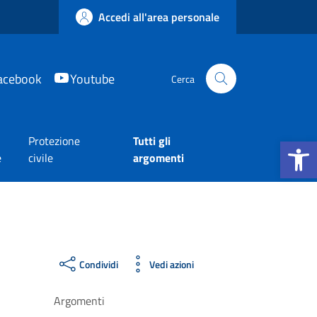
Accedi all'area personale
acebook
Youtube
Cerca
Apri la b
Protezione
Tutti gli
e
civile
argomenti
Condividi
Vedi azioni
Argomenti