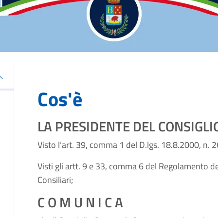
Cos'è
LA PRESIDENTE DEL CONSIGL
Visto l’art. 39, comma 1 del D.lgs. 18.8.2000, n. 2
Visti gli artt. 9 e 33, comma 6 del Regolamento 
Consiliari;
C O M U N I C A