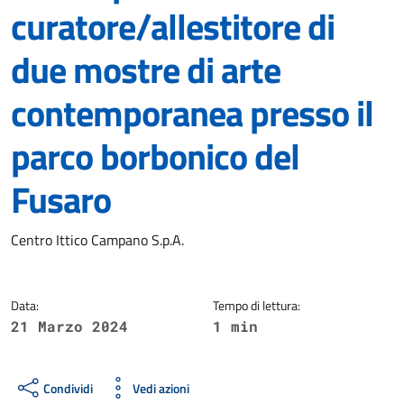
curatore/allestitore di
due mostre di arte
contemporanea presso il
parco borbonico del
Fusaro
Dettagli della notizia
Centro Ittico Campano S.p.A.
Data:
Tempo di lettura:
21 Marzo 2024
1 min
Condividi
Vedi azioni