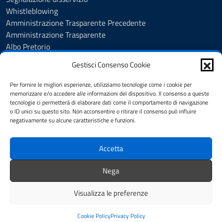
Whistleblowing
Amministrazione Trasparente Precedente
Amministrazione Trasparente
Albo Pretorio
Albo Pretorio - Consultazione atti
Gestisci Consenso Cookie
Cookie Policy
Informativa privacy
Per fornire le migliori esperienze, utilizziamo tecnologie come i cookie per
Dichiarazione di accessibilità
memorizzare e/o accedere alle informazioni del dispositivo. Il consenso a queste
tecnologie ci permetterà di elaborare dati come il comportamento di navigazione
Obiettivi di accessibilità
o ID unici su questo sito. Non acconsentire o ritirare il consenso può influire
Note legali
negativamente su alcune caratteristiche e funzioni.
Feedback
Accetta
SEGUICI SU
Nega
Facebook
Youtube
Visualizza le preferenze
Mappa del sito
Credits
Cookie Policy
Privacy Policy