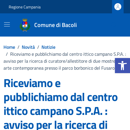
Vai ai contenuti
Vai al footer
Regione Campania
Comune di Bacoli
Home
/
Novità
/
Notizie
/
Riceviamo e pubblichiamo dal centro ittico campano S.P.A. :
Apri la b
avviso per la ricerca di curatore/allestitore di due mostre di
arte contemporanea presso il parco borbonico del Fusaro
Riceviamo e
pubblichiamo dal centro
ittico campano S.P.A. :
avviso per la ricerca di