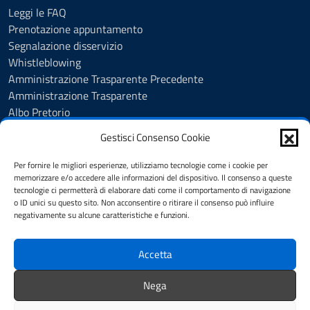
Leggi le FAQ
Prenotazione appuntamento
Segnalazione disservizio
Whistleblowing
Amministrazione Trasparente Precedente
Amministrazione Trasparente
Albo Pretorio
Albo Pretorio - Consultazione atti
Gestisci Consenso Cookie
Cookie Policy
Informativa privacy
Per fornire le migliori esperienze, utilizziamo tecnologie come i cookie per
Dichiarazione di accessibilità
memorizzare e/o accedere alle informazioni del dispositivo. Il consenso a queste
tecnologie ci permetterà di elaborare dati come il comportamento di navigazione
Obiettivi di accessibilità
o ID unici su questo sito. Non acconsentire o ritirare il consenso può influire
Note legali
negativamente su alcune caratteristiche e funzioni.
Feedback
Accetta
SEGUICI SU
Nega
Facebook
Youtube