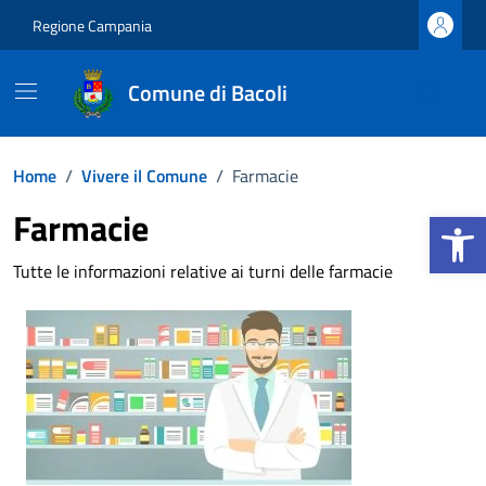
Vai ai contenuti
Vai al footer
Regione Campania
Comune di Bacoli
Home
/
Vivere il Comune
/
Farmacie
Apri la b
Farmacie
Tutte le informazioni relative ai turni delle farmacie