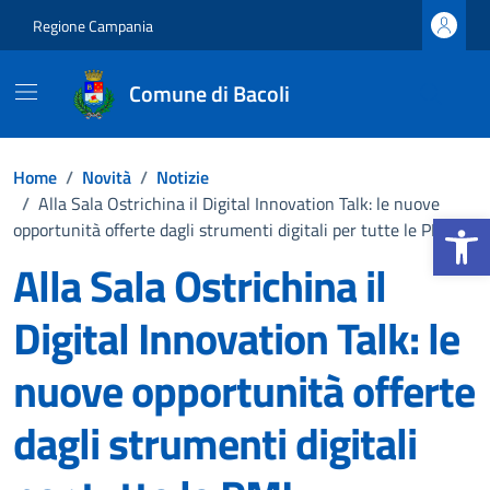
Vai ai contenuti
Vai al footer
Regione Campania
Comune di Bacoli
Home
/
Novità
/
Notizie
/
Alla Sala Ostrichina il Digital Innovation Talk: le nuove
Apri la b
opportunità offerte dagli strumenti digitali per tutte le PMI
Alla Sala Ostrichina il
Digital Innovation Talk: le
nuove opportunità offerte
dagli strumenti digitali