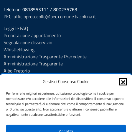
Telefono: 0818553111 / 800235763
PEC:
ufficioprotocollo@pec.comune.bacoli.na.it
Leggi le FAQ
Prenotazione appuntamento
Segnalazione disservizio
Whistleblowing
Amministrazione Trasparente Precedente
Amministrazione Trasparente
Albo Pretorio
Albo Pretorio - Consultazione atti
Gestisci Consenso Cookie
Cookie Policy
Informativa privacy
Per fornire le migliori esperienze, utilizziamo tecnologie come i cookie per
Dichiarazione di accessibilità
memorizzare e/o accedere alle informazioni del dispositivo. Il consenso a queste
tecnologie ci permetterà di elaborare dati come il comportamento di navigazione
Obiettivi di accessibilità
o ID unici su questo sito. Non acconsentire o ritirare il consenso può influire
Note legali
negativamente su alcune caratteristiche e funzioni.
Feedback
Accetta