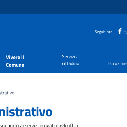
F
Seguici su:
Servizi al
Vivere il
cittadino
Istruzion
Comune
trativo
istrativo
pporto ai servizi erogati dagli uffici.