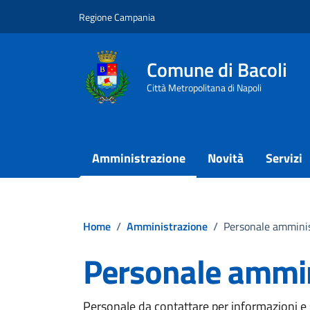
Vai ai contenuti
Vai al footer
Regione Campania
Comune di Bacoli
Città Metropolitana di Napoli
Amministrazione
Novità
Servizi
Home
/
Amministrazione
/
Personale amminis
Personale ammin
Personale da contattare per informazioni e su