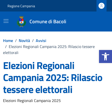
Vai ai contenuti
Vai al footer
Regione Campania
Comune di Bacoli
Home
/
Novità
/
Avvisi
/
Elezioni Regionali Campania 2025: Rilascio tessere
Apri la b
elettorali
Elezioni Regionali
Campania 2025: Rilascio
tessere elettorali
Dettagli della notizia
Elezioni Regionali Campania 2025