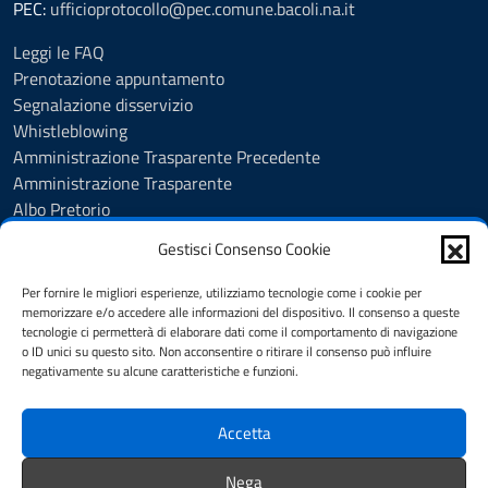
PEC:
ufficioprotocollo@pec.comune.bacoli.na.it
Leggi le FAQ
Prenotazione appuntamento
Segnalazione disservizio
Whistleblowing
Amministrazione Trasparente Precedente
Amministrazione Trasparente
Albo Pretorio
Albo Pretorio - Consultazione atti
Gestisci Consenso Cookie
Cookie Policy
Informativa privacy
Per fornire le migliori esperienze, utilizziamo tecnologie come i cookie per
Dichiarazione di accessibilità
memorizzare e/o accedere alle informazioni del dispositivo. Il consenso a queste
tecnologie ci permetterà di elaborare dati come il comportamento di navigazione
Obiettivi di accessibilità
o ID unici su questo sito. Non acconsentire o ritirare il consenso può influire
Note legali
negativamente su alcune caratteristiche e funzioni.
Feedback
Accetta
SEGUICI SU
Nega