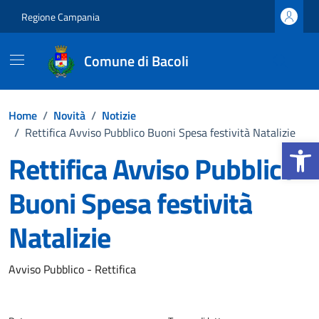
Vai ai contenuti
Vai al footer
Regione Campania
Comune di Bacoli
Home
/
Novità
/
Notizie
/
Rettifica Avviso Pubblico Buoni Spesa festività Natalizie
Apri la b
Rettifica Avviso Pubblico
Buoni Spesa festività
Natalizie
Dettagli della notizia
Avviso Pubblico - Rettifica