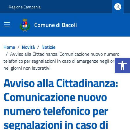
Vai ai contenuti
Vai al footer
Regione Campania
Comune di Bacoli
Home
/
Novità
/
Notizie
/
Avviso alla Cittadinanza: Comunicazione nuovo numero
Apri la b
telefonico per segnalazioni in caso di emergenze negli orari e
nei giorni non lavorativi.
Avviso alla Cittadinanza:
Comunicazione nuovo
numero telefonico per
segnalazioni in caso di