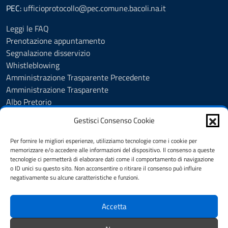
PEC:
ufficioprotocollo@pec.comune.bacoli.na.it
Leggi le FAQ
Prenotazione appuntamento
Segnalazione disservizio
Whistleblowing
Amministrazione Trasparente Precedente
Amministrazione Trasparente
Albo Pretorio
Albo Pretorio - Consultazione atti
Gestisci Consenso Cookie
Cookie Policy
Informativa privacy
Per fornire le migliori esperienze, utilizziamo tecnologie come i cookie per
Dichiarazione di accessibilità
memorizzare e/o accedere alle informazioni del dispositivo. Il consenso a queste
tecnologie ci permetterà di elaborare dati come il comportamento di navigazione
Obiettivi di accessibilità
o ID unici su questo sito. Non acconsentire o ritirare il consenso può influire
Note legali
negativamente su alcune caratteristiche e funzioni.
Feedback
Accetta
SEGUICI SU