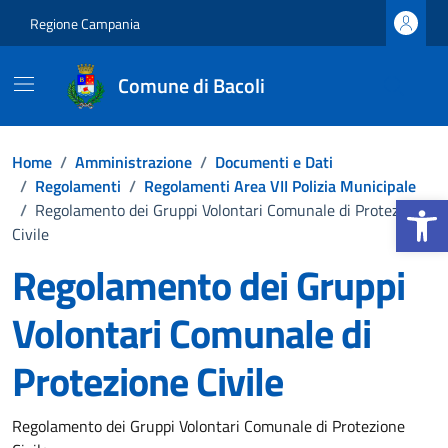
Vai ai contenuti
Vai al footer
Regione Campania
Comune di Bacoli
Home
/
Amministrazione
/
Documenti e Dati
/
Regolamenti
/
Regolamenti Area VII Polizia Municipale
Apri la b
/
Regolamento dei Gruppi Volontari Comunale di Protezione
Civile
Regolamento dei Gruppi
Volontari Comunale di
Protezione Civile
Dettagli del documento
Regolamento dei Gruppi Volontari Comunale di Protezione