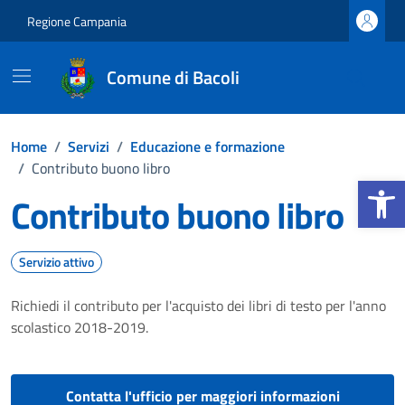
Vai ai contenuti
Vai al footer
Regione Campania
Comune di Bacoli
Home
/
Servizi
/
Educazione e formazione
/
Contributo buono libro
Apri la b
Contributo buono libro
Servizio attivo
Richiedi il contributo per l'acquisto dei libri di testo per l'anno
scolastico 2018-2019.
Contatta l'ufficio per maggiori informazioni