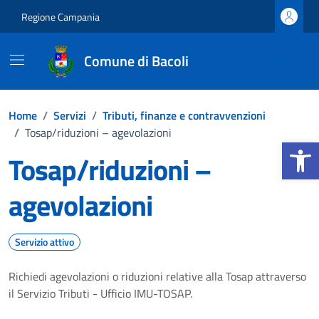
Vai ai contenuti
Vai al footer
Regione Campania
Comune di Bacoli
Home
/
Servizi
/
Tributi, finanze e contravvenzioni
/
Tosap/riduzioni – agevolazioni
Apri la b
Tosap/riduzioni –
agevolazioni
Servizio attivo
Richiedi agevolazioni o riduzioni relative alla Tosap attraverso
il Servizio Tributi - Ufficio IMU-TOSAP.