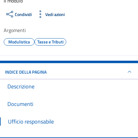
Dettagli del documento
Il modulo
Condividi
Vedi azioni
Argomenti
Modulistica
Tasse e Tributi
INDICE DELLA PAGINA
Descrizione
Documenti
Ufficio responsabile