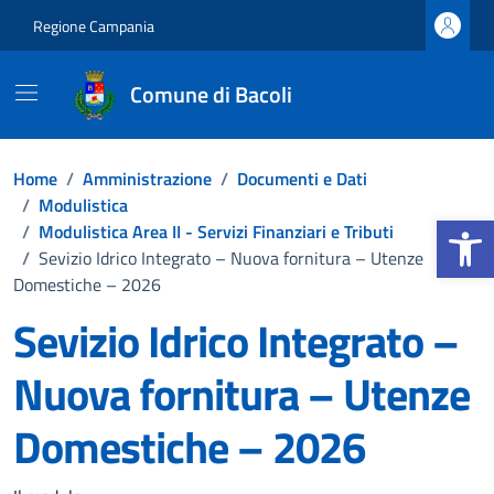
Vai ai contenuti
Vai al footer
Regione Campania
Comune di Bacoli
Home
/
Amministrazione
/
Documenti e Dati
/
Modulistica
Apri la b
/
Modulistica Area II - Servizi Finanziari e Tributi
/
Sevizio Idrico Integrato – Nuova fornitura – Utenze
Domestiche – 2026
Sevizio Idrico Integrato –
Nuova fornitura – Utenze
Domestiche – 2026