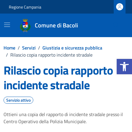
Vai ai contenuti
Vai al footer
Regione Campania
Comune di Bacoli
Home
/
Servizi
/
Giustizia e sicurezza pubblica
/
Rilascio copia rapporto incidente stradale
Apri la b
Rilascio copia rapporto
incidente stradale
Servizio attivo
Ottieni una copia del rapporto di incidente stradale presso il
Centro Operativo della Polizia Municipale.