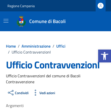
Vai ai contenuti
Vai al footer
Regione Campania
Comune di Bacoli
Home
/
Amministrazione
/
Uffici
Apri la b
/
Ufficio ContravvenzionI
Ufficio ContravvenzionI
Ufficio ContravvenzionI del comune di Bacoli
Contravvenzione
Condividi
Vedi azioni
Argomenti