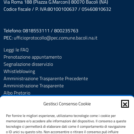
Via Roma 188 (Piazza G.Marconi) 80070 Bacoli (NA)
Codice fiscale / P. IVA:80100100637 / 05460810632
Telefono: 0818553111 / 800235763
PEC:
ufficioprotocollo@pec.comune.bacoli.na.it
Leggi le FAQ
Prenotazione appuntamento
Segnalazione disservizio
Whistleblowing
Amministrazione Trasparente Precedente
Amministrazione Trasparente
Albo Pretorio
Albo Pretorio - Consultazione atti
Gestisci Consenso Cookie
Cookie Policy
Informativa privacy
Per fornire le migliori esperienze, utilizziamo tecnologie come i cookie per
Dichiarazione di accessibilità
memorizzare e/o accedere alle informazioni del dispositivo. Il consenso a queste
tecnologie ci permetterà di elaborare dati come il comportamento di navigazione
Obiettivi di accessibilità
o ID unici su questo sito. Non acconsentire o ritirare il consenso può influire