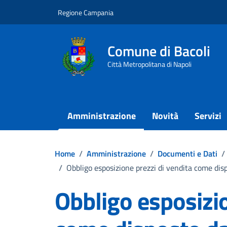
Vai ai contenuti
Vai al footer
Regione Campania
Comune di Bacoli
Città Metropolitana di Napoli
Amministrazione
Novità
Servizi
Home
/
Amministrazione
/
Documenti e Dati
/
/
Obbligo esposizione prezzi di vendita come disp
Obbligo esposizio