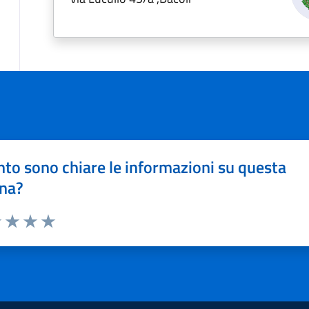
to sono chiare le informazioni su questa
na?
1 stelle su 5
uta 2 stelle su 5
Valuta 3 stelle su 5
Valuta 4 stelle su 5
Valuta 5 stelle su 5