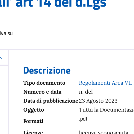
l’ art 14 del d.Lgs
iva su
Descrizione
Tipo documento
Regolamenti Area VII 
Numero e data
n. del
Data di pubblicazione
23 Agosto 2023
Oggetto
Tutta la Documentazio
.pdf
Formati
Licenze
licenza sconosciuta