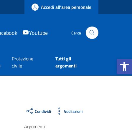
Accedi all'area personale
acebook
Youtube
Cerca
Apri la b
Protezione
Tutti gli
e
civile
argomenti
Condividi
Vedi azioni
Argomenti