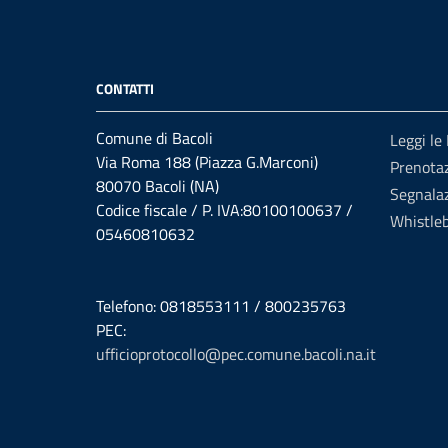
CONTATTI
Comune di Bacoli
Leggi le
Via Roma 188 (Piazza G.Marconi)
Prenota
80070 Bacoli (NA)
Segnalaz
Codice fiscale / P. IVA:80100100637 /
Whistle
05460810632
Telefono: 0818553111 / 800235763
PEC:
ufficioprotocollo@pec.comune.bacoli.na.it