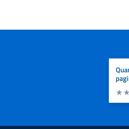
Quan
pagi
Valuta 
Val