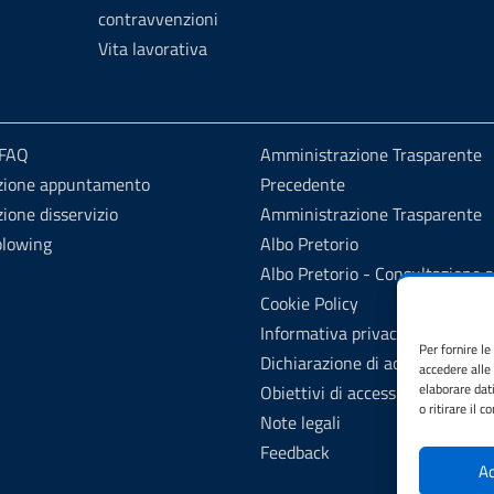
contravvenzioni
Vita lavorativa
 FAQ
Amministrazione Trasparente
zione appuntamento
Precedente
ione disservizio
Amministrazione Trasparente
blowing
Albo Pretorio
Albo Pretorio - Consultazione a
Cookie Policy
Informativa privacy
Per fornire l
Dichiarazione di accessibilità
accedere alle
elaborare dat
Obiettivi di accessibilità
o ritirare il 
Note legali
Feedback
Ac