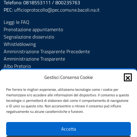
Telefono: 0818553111 / 800235763
PEC:
ufficioprotocollo@pec.comune.bacoli.na.it
Leggi le FAQ
Prenotazione appuntamento
Segnalazione disservizio
Whistleblowing
Amministrazione Trasparente Precedente
Amministrazione Trasparente
Albo Pretorio
Albo Pretorio - Consultazione atti
Gestisci Consenso Cookie
Cookie Policy
Informativa privacy
Per fornire le migliori esperienze, utilizziamo tecnologie come i cookie per
Dichiarazione di accessibilità
memorizzare e/o accedere alle informazioni del dispositivo. Il consenso a queste
tecnologie ci permetterà di elaborare dati come il comportamento di navigazione
Obiettivi di accessibilità
o ID unici su questo sito. Non acconsentire o ritirare il consenso può influire
Note legali
negativamente su alcune caratteristiche e funzioni.
Feedback
Accetta