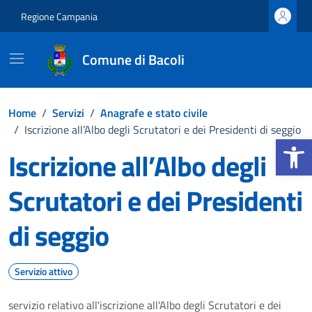
Vai ai contenuti
Vai al footer
Regione Campania
Comune di Bacoli
Home
/
Servizi
/
Anagrafe e stato civile
/
Iscrizione all’Albo degli Scrutatori e dei Presidenti di seggio
Apri la b
Iscrizione all’Albo degli
Scrutatori e dei Presidenti
di seggio
Servizio attivo
servizio relativo all'iscrizione all'Albo degli Scrutatori e dei