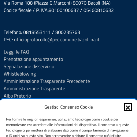
Via Roma 188 (Piazza G.Marconi) 80070 Bacoli (NA)
Codice fiscale / P. IVA:80100100637 / 05460810632
Telefono: 0818553111 / 800235763
PEC:
ufficioprotocollo@pec.comune.bacoli.na.it
Leggi le FAQ
Prenotazione appuntamento
Segnalazione disservizio
Whistleblowing
Amministrazione Trasparente Precedente
Amministrazione Trasparente
Albo Pretorio
Albo Pretorio - Consultazione atti
Gestisci Consenso Cookie
Cookie Policy
Informativa privacy
Per fornire le migliori esperienze, utilizziamo tecnologie come i cookie per
Dichiarazione di accessibilità
memorizzare e/o accedere alle informazioni del dispositivo. Il consenso a queste
tecnologie ci permetterà di elaborare dati come il comportamento di navigazione
Obiettivi di accessibilità
o ID unici su questo sito. Non acconsentire o ritirare il consenso può influire