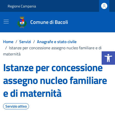
Vai ai contenuti
Vai al footer
Regione Campania
Comune di Bacoli
Home
/
Servizi
/
Anagrafe e stato civile
/
Istanze per concessione assegno nucleo familiare e di
Apri la b
maternità
Istanze per concessione
assegno nucleo familiare
e di maternità
Servizio attivo