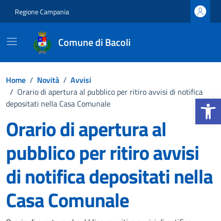
Vai ai contenuti
Vai al footer
Regione Campania
Comune di Bacoli
Home
/
Novità
/
Avvisi
/
Orario di apertura al pubblico per ritiro avvisi di notifica
Apri la b
depositati nella Casa Comunale
Orario di apertura al
pubblico per ritiro avvisi
di notifica depositati nella
Casa Comunale