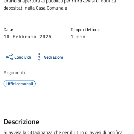
Dettagli della notizia
Orario di apertura al pubblico per ritiro avvisi di notifica
depositati nella Casa Comunale
Data:
Tempo di lettura:
10 Febbraio 2025
1 min
Condividi
Vedi azioni
Argomenti
Uffici comunali
Descrizione
Si avvisa la cittadinanza che per il ritiro di avvisi di notifica