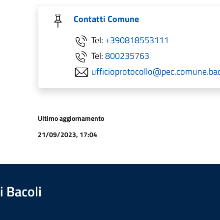
Contatti Comune
Tel:
+390818553111
Tel:
800235763
ufficioprotocollo@pec.comune.baco
Ultimo aggiornamento
21/09/2023, 17:04
 Bacoli