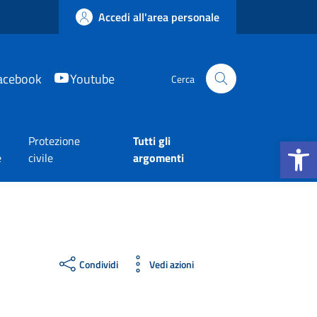
Accedi all'area personale
acebook
Youtube
Cerca
Apri la b
Protezione
Tutti gli
e
civile
argomenti
Condividi
Vedi azioni