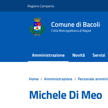
Vai ai contenuti
Vai al footer
Regione Campania
Comune di Bacoli
Città Metropolitana di Napoli
Amministrazione
Novità
Servizi
Home
/
Amministrazione
/
Personale ammini
Michele Di Meo