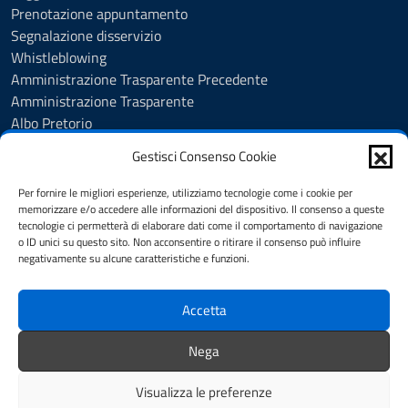
Prenotazione appuntamento
Segnalazione disservizio
Whistleblowing
Amministrazione Trasparente Precedente
Amministrazione Trasparente
Albo Pretorio
Albo Pretorio - Consultazione atti
Gestisci Consenso Cookie
Cookie Policy
Informativa privacy
Per fornire le migliori esperienze, utilizziamo tecnologie come i cookie per
Dichiarazione di accessibilità
memorizzare e/o accedere alle informazioni del dispositivo. Il consenso a queste
tecnologie ci permetterà di elaborare dati come il comportamento di navigazione
Obiettivi di accessibilità
o ID unici su questo sito. Non acconsentire o ritirare il consenso può influire
Note legali
negativamente su alcune caratteristiche e funzioni.
Feedback
Accetta
SEGUICI SU
Nega
Facebook
Youtube
Visualizza le preferenze