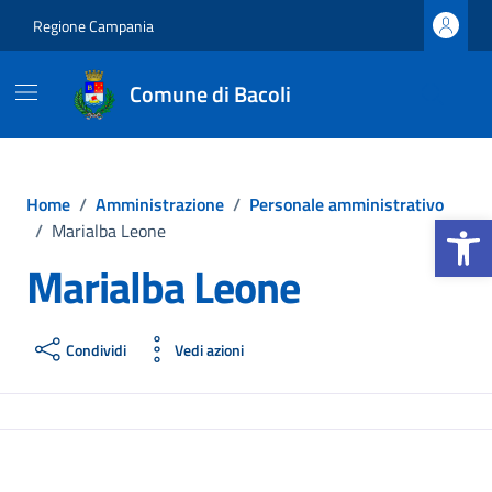
Vai ai contenuti
Vai al footer
Regione Campania
Comune di Bacoli
Home
/
Amministrazione
/
Personale amministrativo
Apri la b
/
Marialba Leone
Marialba Leone
Condividi
Vedi azioni