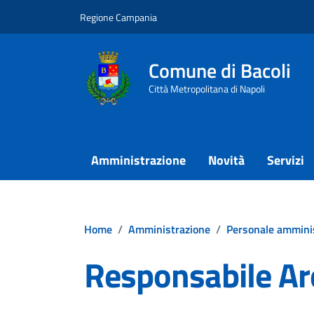
Vai ai contenuti
Vai al footer
Regione Campania
Comune di Bacoli
Città Metropolitana di Napoli
Amministrazione
Novità
Servizi
Home
/
Amministrazione
/
Personale ammini
Responsabile Ar