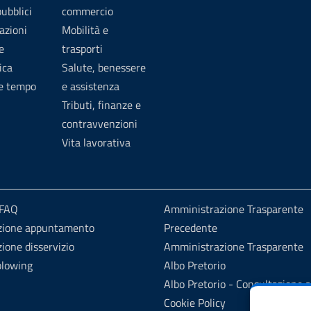
pubblici
commercio
azioni
Mobilità e
e
trasporti
ica
Salute, benessere
 e tempo
e assistenza
Tributi, finanze e
contravvenzioni
Vita lavorativa
 FAQ
Amministrazione Trasparente
zione appuntamento
Precedente
ione disservizio
Amministrazione Trasparente
blowing
Albo Pretorio
Albo Pretorio - Consultazione a
Cookie Policy