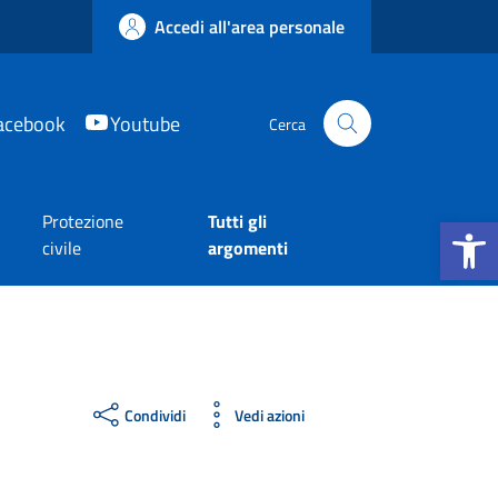
Accedi all'area personale
acebook
Youtube
Cerca
Apri la b
Protezione
Tutti gli
e
civile
argomenti
Condividi
Vedi azioni