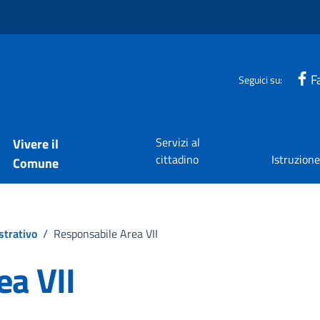
F
Seguici su:
Servizi al
Vivere il
cittadino
Istruzion
Comune
strativo
/
Responsabile Area VII
ea VII