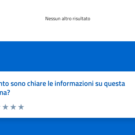
Nessun altro risultato
to sono chiare le informazioni su questa
na?
1 stelle su 5
uta 2 stelle su 5
Valuta 3 stelle su 5
Valuta 4 stelle su 5
Valuta 5 stelle su 5