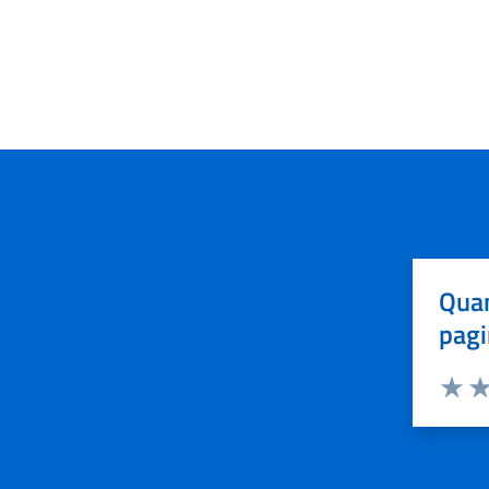
Quan
pagi
Valuta 
Val