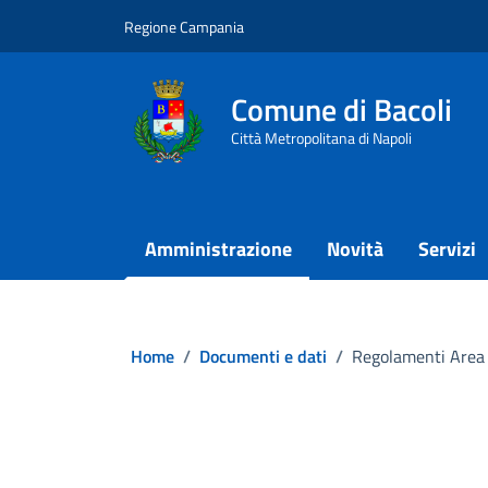
Vai ai contenuti
Vai al footer
Regione Campania
Comune di Bacoli
Città Metropolitana di Napoli
Amministrazione
Novità
Servizi
Home
/
Documenti e dati
/
Regolamenti Area I