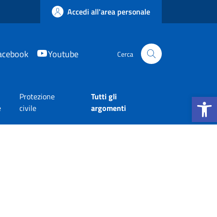
Accedi all'area personale
acebook
Youtube
Cerca
Apri la b
Protezione
Tutti gli
e
civile
argomenti