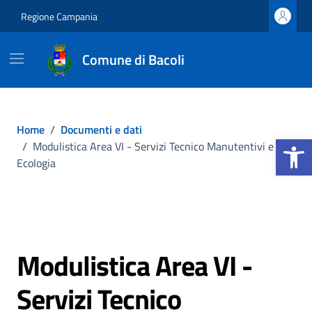
Vai ai contenuti
Vai al footer
Regione Campania
Comune di Bacoli
Home
/
Documenti e dati
Apri la b
/
Modulistica Area VI - Servizi Tecnico Manutentivi e
Ecologia
Modulistica Area VI -
Servizi Tecnico