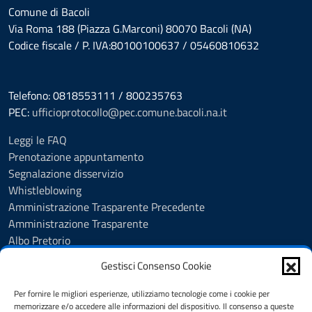
Comune di Bacoli
Via Roma 188 (Piazza G.Marconi) 80070 Bacoli (NA)
Codice fiscale / P. IVA:80100100637 / 05460810632
Telefono: 0818553111 / 800235763
PEC:
ufficioprotocollo@pec.comune.bacoli.na.it
Leggi le FAQ
Prenotazione appuntamento
Segnalazione disservizio
Whistleblowing
Amministrazione Trasparente Precedente
Amministrazione Trasparente
Albo Pretorio
Albo Pretorio - Consultazione atti
Gestisci Consenso Cookie
Cookie Policy
Informativa privacy
Per fornire le migliori esperienze, utilizziamo tecnologie come i cookie per
Dichiarazione di accessibilità
memorizzare e/o accedere alle informazioni del dispositivo. Il consenso a queste