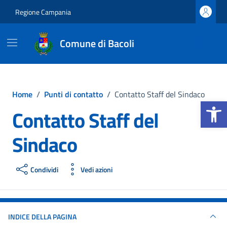
Vai ai contenuti
Vai al footer
Regione Campania
Comune di Bacoli
Home
/
Punti di contatto
/
Contatto Staff del Sindaco
Apri la b
Contatto Staff del
Sindaco
Condividi
Vedi azioni
INDICE DELLA PAGINA