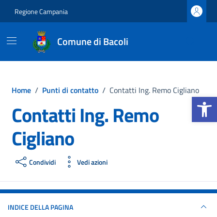
Vai ai contenuti
Vai al footer
Regione Campania
Comune di Bacoli
Home
/
Punti di contatto
/
Contatti Ing. Remo Cigliano
Apri la b
Contatti Ing. Remo
Cigliano
Condividi
Vedi azioni
INDICE DELLA PAGINA