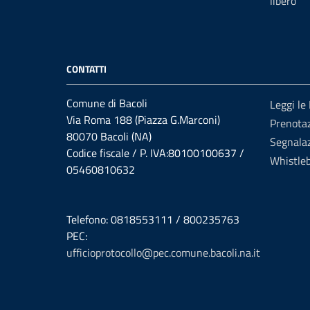
libero
CONTATTI
Comune di Bacoli
Leggi le
Via Roma 188 (Piazza G.Marconi)
Prenota
80070 Bacoli (NA)
Segnalaz
Codice fiscale / P. IVA:80100100637 /
Whistle
05460810632
Telefono: 0818553111 / 800235763
PEC:
ufficioprotocollo@pec.comune.bacoli.na.it