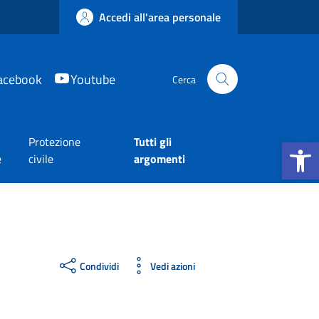
Accedi all'area personale
acebook
Youtube
Cerca
Apri la b
Protezione
Tutti gli
e
civile
argomenti
Condividi
Vedi azioni