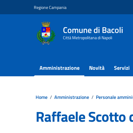
Vai ai contenuti
Vai al footer
Regione Campania
Comune di Bacoli
Città Metropolitana di Napoli
Amministrazione
Novità
Servizi
Home
/
Amministrazione
/
Personale ammini
Raffaele Scotto 