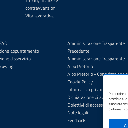
Tributi, finanze e
contravvenzioni
Vita lavorativa
 FAQ
Amministrazione Trasparente
zione appuntamento
Precedente
ione disservizio
Amministrazione Trasparente
blowing
Albo Pretorio
Albo Pretorio - Consultazione a
Cookie Policy
Informativa privacy
Per fornire l
Dichiarazione di accessibilità
accedere alle
elaborare dat
Obiettivi di accessibilità
o ritirare il 
Note legali
Feedback
Ac