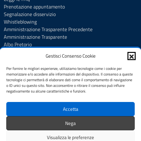
Prenotazione appuntamento
Segnalazione disservizio
Whistleblowing
Amministrazione Trasparente Precedente
Amministrazione Trasparente
Albo Pretorio
Albo Pretorio - Consultazione atti
Gestisci Consenso Cookie
Cookie Policy
Informativa privacy
Per fornire le migliori esperienze, utilizziamo tecnologie come i cookie per
Dichiarazione di accessibilità
memorizzare e/o accedere alle informazioni del dispositivo. Il consenso a queste
tecnologie ci permetterà di elaborare dati come il comportamento di navigazione
Obiettivi di accessibilità
o ID unici su questo sito. Non acconsentire o ritirare il consenso può influire
Note legali
negativamente su alcune caratteristiche e funzioni.
Feedback
Accetta
SEGUICI SU
Nega
Facebook
Youtube
Visualizza le preferenze