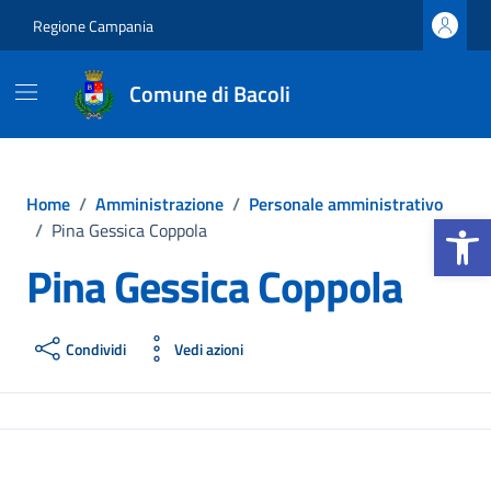
Vai ai contenuti
Vai al footer
Regione Campania
Comune di Bacoli
Home
/
Amministrazione
/
Personale amministrativo
Apri la b
/
Pina Gessica Coppola
Pina Gessica Coppola
Condividi
Vedi azioni