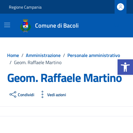
Vai ai contenuti
Vai al footer
Regione Campania
Comune di Bacoli
Home
/
Amministrazione
/
Personale amministrativo
Apri la b
/
Geom. Raffaele Martino
Geom. Raffaele Martino
Condividi
Vedi azioni