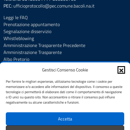
PEC:
ufficioprotocollo@pec.comune.bacoli.na.it
Leggi le FAQ
Prenotazione appuntamento
Segnalazione disservizio
Whistleblowing
Amministrazione Trasparente Precedente
Amministrazione Trasparente
Albo Pretorio
Albo Pretorio - Consultazione atti
Gestisci Consenso Cookie
Cookie Policy
Informativa privacy
Per fornire le migliori esperienze, utilizziamo tecnologie come i cookie per
Dichiarazione di accessibilità
memorizzare e/o accedere alle informazioni del dispositivo. Il consenso a queste
tecnologie ci permetterà di elaborare dati come il comportamento di navigazione
Obiettivi di accessibilità
o ID unici su questo sito. Non acconsentire o ritirare il consenso può influire
Note legali
negativamente su alcune caratteristiche e funzioni.
Feedback
Accetta
SEGUICI SU