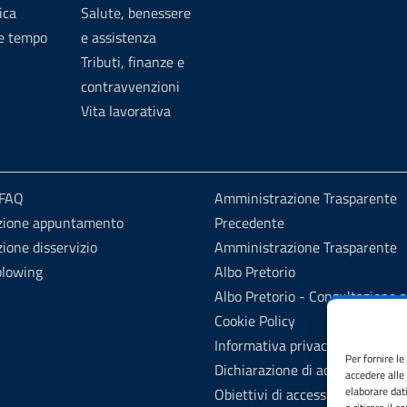
ica
Salute, benessere
 e tempo
e assistenza
Tributi, finanze e
contravvenzioni
Vita lavorativa
 FAQ
Amministrazione Trasparente
zione appuntamento
Precedente
ione disservizio
Amministrazione Trasparente
blowing
Albo Pretorio
Albo Pretorio - Consultazione a
Cookie Policy
Informativa privacy
Per fornire l
Dichiarazione di accessibilità
accedere alle
elaborare dat
Obiettivi di accessibilità