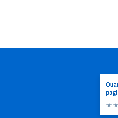
Quan
pagi
Valuta 
Val