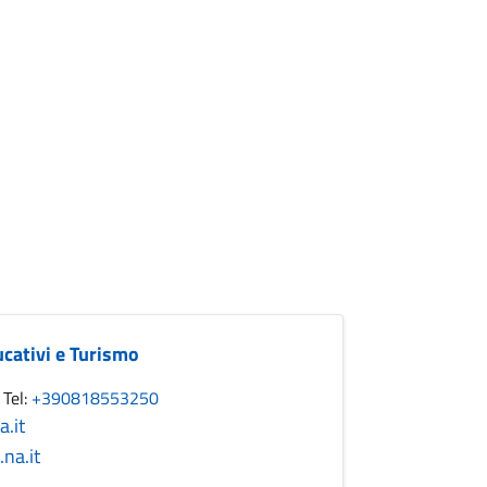
ducativi e Turismo
0
Tel:
+390818553250
a.it
na.it