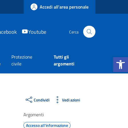
Accedi all'area personale
acebook
Youtube
Cerca
Apri la b
Protezione
Tutti gli
e
civile
argomenti
Condividi
Vedi azioni
Argomenti
Accesso all'informazione