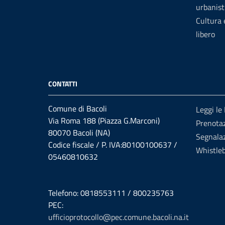
urbanist
Cultura
libero
CONTATTI
Comune di Bacoli
Leggi le
Via Roma 188 (Piazza G.Marconi)
Prenota
80070 Bacoli (NA)
Segnalaz
Codice fiscale / P. IVA:80100100637 /
Whistle
05460810632
Telefono: 0818553111 / 800235763
PEC:
ufficioprotocollo@pec.comune.bacoli.na.it