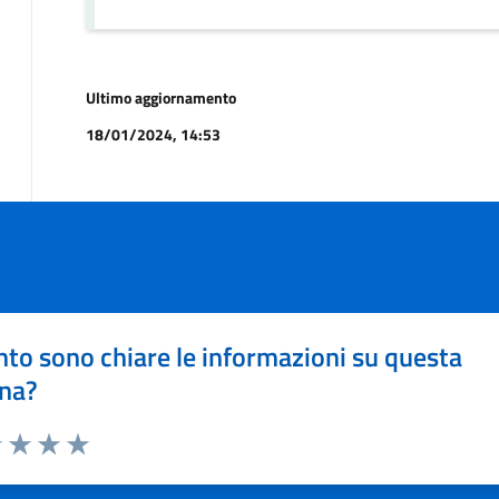
Ultimo aggiornamento
18/01/2024, 14:53
to sono chiare le informazioni su questa
na?
1 stelle su 5
uta 2 stelle su 5
Valuta 3 stelle su 5
Valuta 4 stelle su 5
Valuta 5 stelle su 5