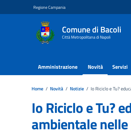
Vai ai contenuti
Vai al footer
Regione Campania
Comune di Bacoli
Città Metropolitana di Napoli
Amministrazione
Novità
Servizi
Home
/
Novità
/
Notizie
/
Io Riciclo e Tu? edu
Io Riciclo e Tu? 
ambientale nelle