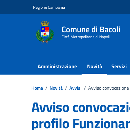
Vai ai contenuti
Vai al footer
Regione Campania
Comune di Bacoli
Città Metropolitana di Napoli
Amministrazione
Novità
Servizi
Home
/
Novità
/
Avvisi
/
Avviso convocazione 
Avviso convocazi
profilo Funzionar