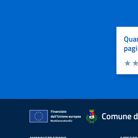
Quan
pagi
Valuta 
Val
Comune di