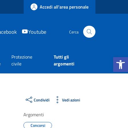
Accedi all'area personale
acebook
Youtube
Cerca
Apri la b
Protezione
Tutti gli
e
civile
argomenti
Condividi
Vedi azioni
Argomenti
Concorsi