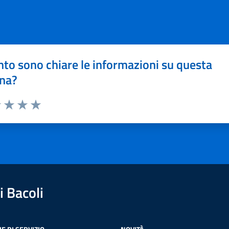
to sono chiare le informazioni su questa
na?
1 stelle su 5
uta 2 stelle su 5
Valuta 3 stelle su 5
Valuta 4 stelle su 5
Valuta 5 stelle su 5
 Bacoli