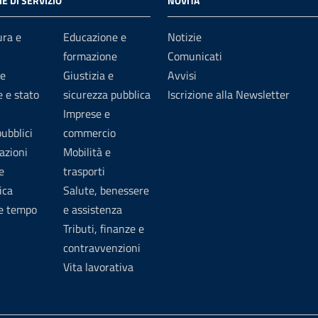
E DI SERVIZIO
NOVITÀ
ura e
Educazione e
Notizie
formazione
Comunicati
e
Giustizia e
Avvisi
 e stato
sicurezza pubblica
Iscrizione alla Newsletter
Imprese e
pubblici
commercio
azioni
Mobilità e
e
trasporti
ica
Salute, benessere
 e tempo
e assistenza
Tributi, finanze e
contravvenzioni
Vita lavorativa