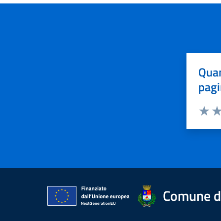
Quan
pagi
Valuta 
Val
Comune di