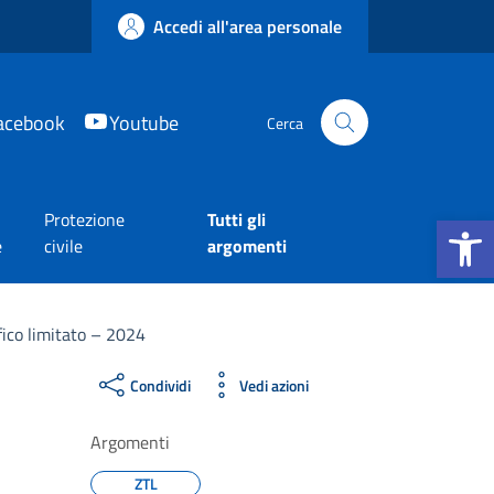
Accedi all'area personale
acebook
Youtube
Cerca
Apri la b
Protezione
Tutti gli
e
civile
argomenti
ffico limitato – 2024
Condividi
Vedi azioni
Argomenti
ZTL