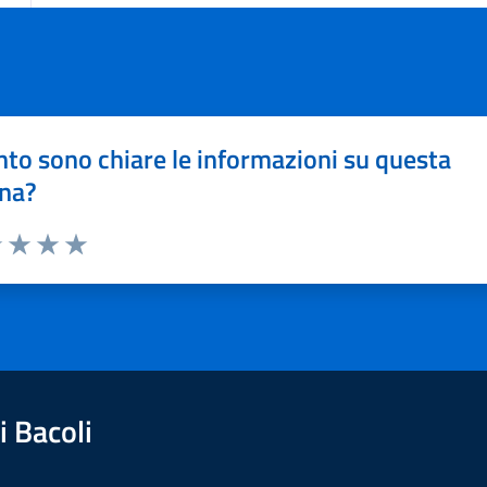
to sono chiare le informazioni su questa
na?
1 stelle su 5
uta 2 stelle su 5
Valuta 3 stelle su 5
Valuta 4 stelle su 5
Valuta 5 stelle su 5
 Bacoli