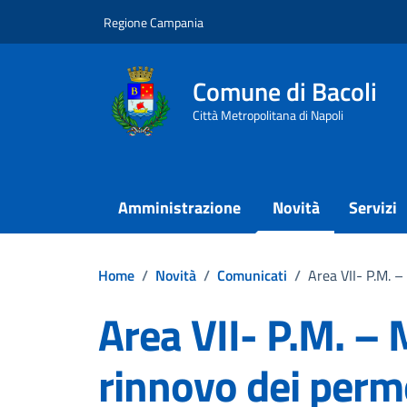
Vai ai contenuti
Vai al footer
Regione Campania
Comune di Bacoli
Città Metropolitana di Napoli
Amministrazione
Novità
Servizi
Home
/
Novità
/
Comunicati
/
Area VII- P.M. –
Area VII- P.M. – M
rinnovo dei perme