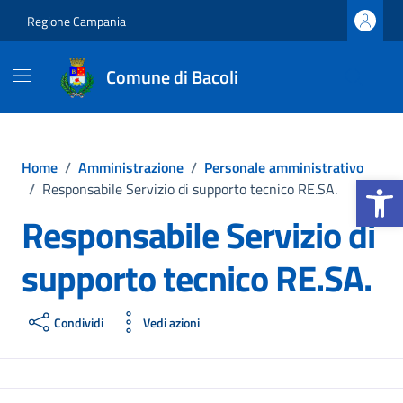
Vai ai contenuti
Vai al footer
Regione Campania
Comune di Bacoli
Home
/
Amministrazione
/
Personale amministrativo
Apri la b
/
Responsabile Servizio di supporto tecnico RE.SA.
Responsabile Servizio di
supporto tecnico RE.SA.
Condividi
Vedi azioni