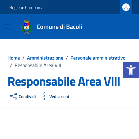
Vai ai contenuti
Vai al footer
Regione Campania
Comune di Bacoli
Home
/
Amministrazione
/
Personale amministrativo
Apri la b
/
Responsabile Area VIII
Responsabile Area VIII
Condividi
Vedi azioni