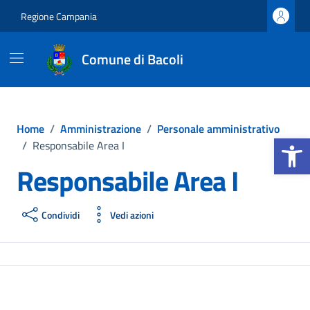
Vai ai contenuti
Vai al footer
Regione Campania
Comune di Bacoli
Home
/
Amministrazione
/
Personale amministrativo
Apri la b
/
Responsabile Area I
Responsabile Area I
Condividi
Vedi azioni