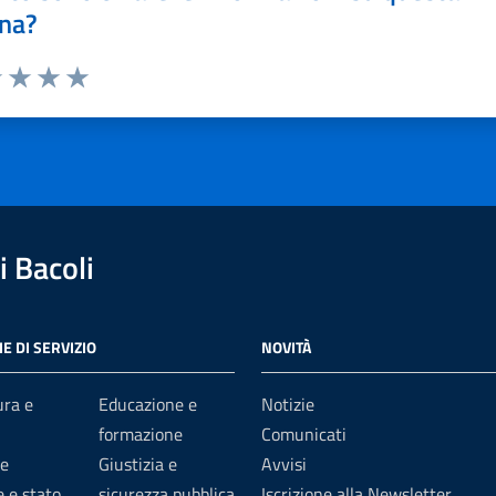
na?
1 stelle su 5
uta 2 stelle su 5
Valuta 3 stelle su 5
Valuta 4 stelle su 5
Valuta 5 stelle su 5
 Bacoli
E DI SERVIZIO
NOVITÀ
ura e
Educazione e
Notizie
formazione
Comunicati
e
Giustizia e
Avvisi
 e stato
sicurezza pubblica
Iscrizione alla Newsletter