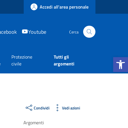
Accedi all'area personale
acebook
Youtube
Cerca
Apri la b
Protezione
Tutti gli
e
civile
argomenti
Condividi
Vedi azioni
Argomenti