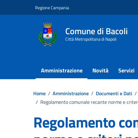
Vai ai contenuti
Vai al footer
Regione Campania
Comune di Bacoli
Città Metropolitana di Napoli
Amministrazione
Novità
Servizi
Home
/
Amministrazione
/
Documenti e Dati
/
/
Regolamento comunale recante norme e criteri p
Regolamento com