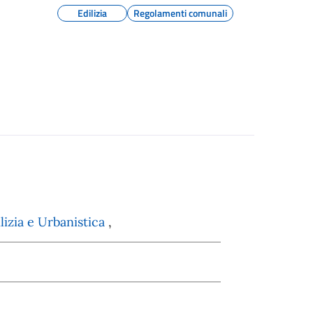
Edilizia
Regolamenti comunali
izia e Urbanistica
,