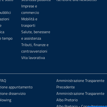
Imprese e
pubblici
commercio
azioni
Mobilità e
e
trasporti
ica
Salute, benessere
 e tempo
e assistenza
Tributi, finanze e
contravvenzioni
Vita lavorativa
 FAQ
Amministrazione Trasparente
zione appuntamento
Precedente
ione disservizio
Amministrazione Trasparente
blowing
Albo Pretorio
Albo Pretorio - Consultazione a