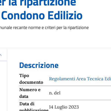
r la ripartizione
l Condono Edilizio
unale recante norme e criteri per la ripartizione
Descrizione
Tipo
Regolamenti Area Tecnica Edil
documento
Numero e
n. del
data
Data di
14 Luglio 2023
pubblicazione