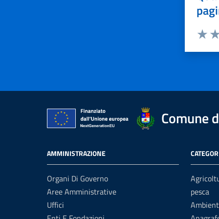
pagi
Valuta 
Val
Comune di
AMMINISTRAZIONE
CATEGORI
Organi Di Governo
Agricolt
Aree Amministrative
pesca
Uffici
Ambient
Enti E Fondazioni
Anagrafe