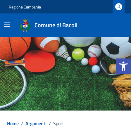
Vai ai contenuti
Vai al footer
Regione Campania
Comune di Bacoli
Apri la b
Home
/
Argomenti
/
Sport