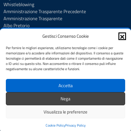
Whistleblowing
Amministrazione Trasparente Precedente
Amministrazione Trasparente
Albo Pretorio
Albo Pretorio - Consultazione atti
Gestisci Consenso Cookie
Cookie Policy
Informativa privacy
Per fornire le migliori esperienze, utilizziamo tecnologie come i cookie per
Dichiarazione di accessibilità
memorizzare e/o accedere alle informazioni del dispositivo. Il consenso a queste
tecnologie ci permetterà di elaborare dati come il comportamento di navigazione
Obiettivi di accessibilità
o ID unici su questo sito. Non acconsentire o ritirare il consenso può influire
Note legali
negativamente su alcune caratteristiche e funzioni.
Feedback
Accetta
SEGUICI SU
Nega
Facebook
Youtube
Visualizza le preferenze
Mappa del sito
Credits
Cookie Policy
Privacy Policy