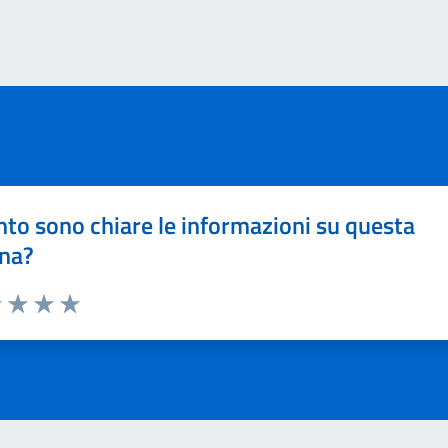
to sono chiare le informazioni su questa
na?
1 stelle su 5
uta 2 stelle su 5
Valuta 3 stelle su 5
Valuta 4 stelle su 5
Valuta 5 stelle su 5