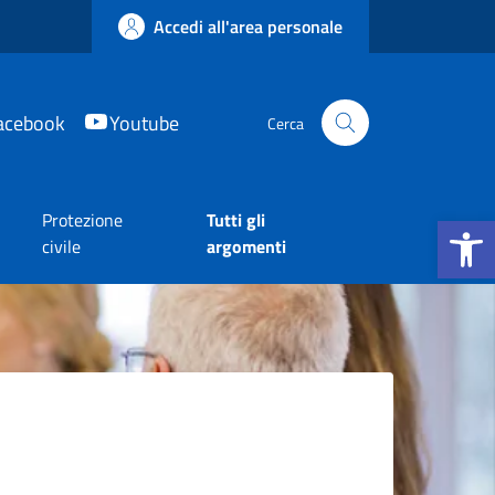
Accedi all'area personale
acebook
Youtube
Cerca
Apri la b
Protezione
Tutti gli
e
civile
argomenti