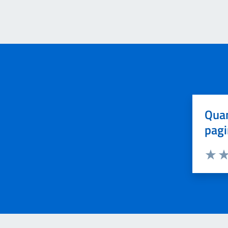
Quan
pagi
Valuta 
Val