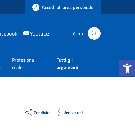
Accedi all'area personale
acebook
Youtube
Cerca
Apri la b
Protezione
Tutti gli
e
civile
argomenti
Condividi
Vedi azioni