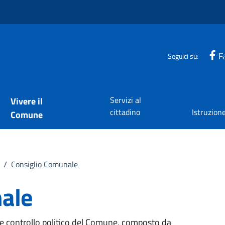
F
Seguici su:
Servizi al
Vivere il
cittadino
Istruzion
Comune
/
Consiglio Comunale
ale
o e controllo politico del Comune, composto da