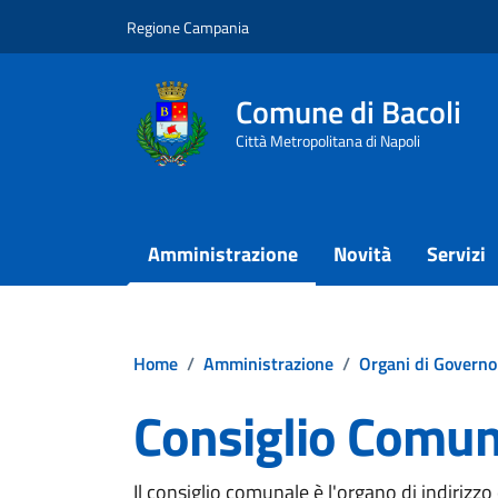
Vai ai contenuti
Vai al footer
Regione Campania
Comune di Bacoli
Città Metropolitana di Napoli
Amministrazione
Novità
Servizi
Home
/
Amministrazione
/
Organi di Governo
Consiglio Comun
Il consiglio comunale è l'organo di indirizz